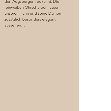
den Augsburgern bekannt. Die 
reinweißen Ohrscheiben lassen 
unseren Hahn und seine Damen 
zusätzlich besonders elegant 
aussehen… 