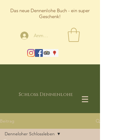
Das neue Dennenlohe Buch - ein super
Geschenk!
Anmelden
Schloss Dennenlohe
Beitrag
Denneloher Schlossleben