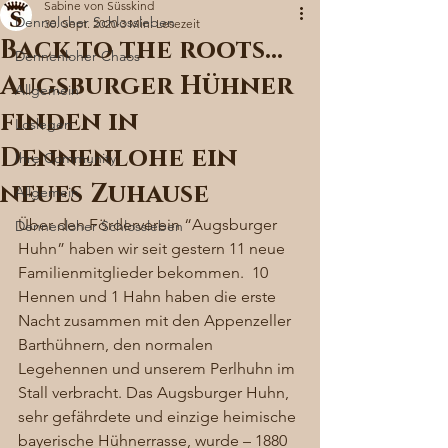
Sabine von Süsskind
Denneloher Schlossleben
30. Sept. 2020
3 Min. Lesezeit
Back to the roots…
Dennenloher Chaos
Augsburger Hühner
Allgemein
finden in
Loslegen
Dennenlohe ein
Ihre Community
neues Zuhause
Allgemein
Über den Förderverein “Augsburger 
Dennenloher Schlossleben
Huhn” haben wir seit gestern 11 neue 
Familienmitglieder bekommen.  10 
Hennen und 1 Hahn haben die erste 
Nacht zusammen mit den Appenzeller 
Barthühnern, den normalen 
Legehennen und unserem Perlhuhn im 
Stall verbracht. Das Augsburger Huhn,  
sehr gefährdete und einzige heimische 
bayerische Hühnerrasse, wurde – 1880 