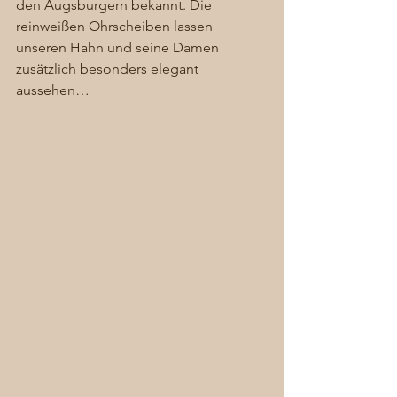
den Augsburgern bekannt. Die 
reinweißen Ohrscheiben lassen 
unseren Hahn und seine Damen 
zusätzlich besonders elegant 
aussehen… 