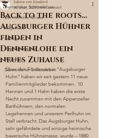
Sabine von Süsskind
Denneloher Schlossleben
30. Sept. 2020
3 Min. Lesezeit
Back to the roots…
Dennenloher Chaos
Augsburger Hühner
Allgemein
finden in
Loslegen
Dennenlohe ein
Ihre Community
neues Zuhause
Allgemein
Über den Förderverein “Augsburger 
Dennenloher Schlossleben
Huhn” haben wir seit gestern 11 neue 
Familienmitglieder bekommen.  10 
Hennen und 1 Hahn haben die erste 
Nacht zusammen mit den Appenzeller 
Barthühnern, den normalen 
Legehennen und unserem Perlhuhn im 
Stall verbracht. Das Augsburger Huhn,  
sehr gefährdete und einzige heimische 
bayerische Hühnerrasse, wurde – 1880 