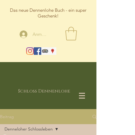
Das neue Dennenlohe Buch - ein super
Geschenk!
Anmelden
Schloss Dennenlohe
Beitrag
Denneloher Schlossleben