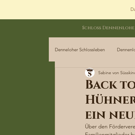
Da
Schloss Dennenlohe
Denneloher Schlossleben
Dennenl
Sabine von Süsskin
Dennenloher Schlossleben
Back t
Hühner
ein neu
Über den Fördervere
Familienmitglieder