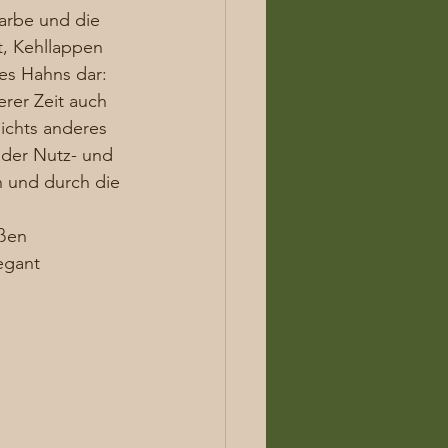
arbe und die 
t, Kehllappen 
es Hahns dar: 
er Zeit auch 
chts anderes 
der Nutz- und 
 und durch die 
ßen 
egant 