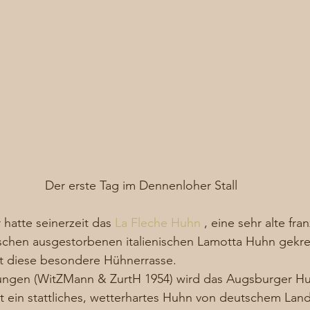
Der erste Tag im Dennenloher Stall
atte seinerzeit das 
La Fleche Huhn
 , eine sehr alte fra
schen ausgestorbenen italienischen Lamotta Huhn gekreu
t diese besondere Hühnerrasse.  
bungen (WitZMann & ZurtH 1954) wird das Augsburger Hu
 ist ein stattliches, wetterhartes Huhn von deutschem Lan