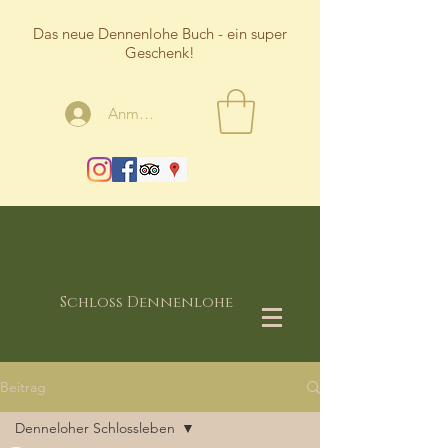
Das neue Dennenlohe Buch - ein super
Geschenk!
Anmelden
Schloss Dennenlohe
Beitrag
Denneloher Schlossleben