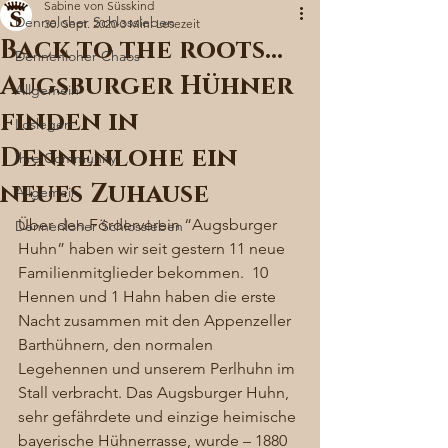
Sabine von Süsskind
Denneloher Schlossleben
30. Sept. 2020
3 Min. Lesezeit
Back to the roots…
Dennenloher Chaos
Augsburger Hühner
Allgemein
finden in
Loslegen
Dennenlohe ein
Ihre Community
neues Zuhause
Allgemein
Über den Förderverein “Augsburger 
Dennenloher Schlossleben
Huhn” haben wir seit gestern 11 neue 
Familienmitglieder bekommen.  10 
Hennen und 1 Hahn haben die erste 
Nacht zusammen mit den Appenzeller 
Barthühnern, den normalen 
Legehennen und unserem Perlhuhn im 
Stall verbracht. Das Augsburger Huhn,  
sehr gefährdete und einzige heimische 
bayerische Hühnerrasse, wurde – 1880 