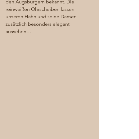
den Augsburgern bekannt. Die 
reinweißen Ohrscheiben lassen 
unseren Hahn und seine Damen 
zusätzlich besonders elegant 
aussehen… 