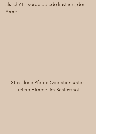
als ich? Er wurde gerade kastriert, der 
Arme. 
Stressfreie Pferde Operation unter 
freiem Himmel im Schlosshof