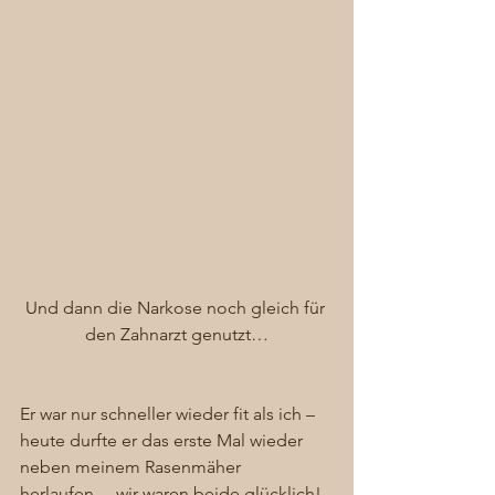
Und dann die Narkose noch gleich für 
den Zahnarzt genutzt…
Er war nur schneller wieder fit als ich – 
heute durfte er das erste Mal wieder 
neben meinem Rasenmäher 
herlaufen… wir waren beide glücklich! 