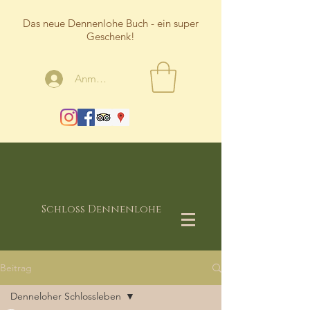
Das neue Dennenlohe Buch - ein super
Geschenk!
Anmelden
Schloss Dennenlohe
Beitrag
Denneloher Schlossleben