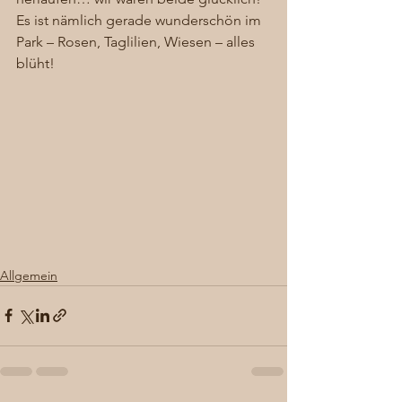
Es ist nämlich gerade wunderschön im 
Park – Rosen, Taglilien, Wiesen – alles 
blüht! 
Allgemein