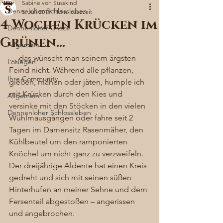
Sabine von Süsskind
Denneloher Schlossleben
5. Juli 2019
1 Min. Lesezeit
4 Wochen Krücken im
Dennenloher Chaos
Grünen…
Allgemein
… das wünscht man seinem ärgsten 
Loslegen
Feind nicht. Während alle pflanzen, 
Ihre Community
gießen, mähen oder jäten, humple ich 
mit Krücken durch den Kies und 
Allgemein
versinke mit den Stöcken in den vielen 
Dennenloher Schlossleben
Wühlmausgängen oder fahre seit 2 
Tagen im Damensitz Rasenmäher, den 
Kühlbeutel um den ramponierten 
Knöchel um nicht ganz zu verzweifeln. 
Der dreijährige Aldente hat einen Kreis 
gedreht und sich mit seinen süßen 
Hinterhufen an meiner Sehne und dem 
Fersenteil abgestoßen – angerissen 
und angebrochen. 