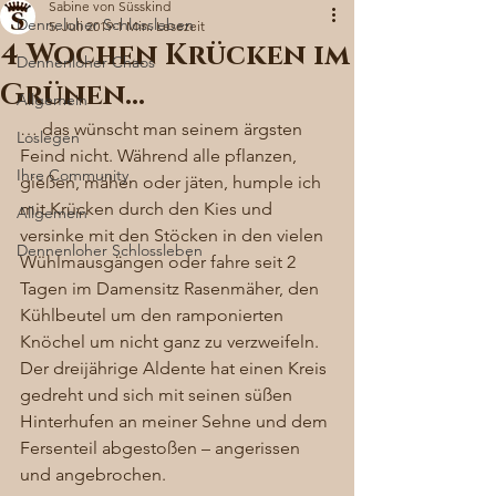
Sabine von Süsskind
Denneloher Schlossleben
5. Juli 2019
1 Min. Lesezeit
4 Wochen Krücken im
Dennenloher Chaos
Grünen…
Allgemein
… das wünscht man seinem ärgsten 
Loslegen
Feind nicht. Während alle pflanzen, 
Ihre Community
gießen, mähen oder jäten, humple ich 
mit Krücken durch den Kies und 
Allgemein
versinke mit den Stöcken in den vielen 
Dennenloher Schlossleben
Wühlmausgängen oder fahre seit 2 
Tagen im Damensitz Rasenmäher, den 
Kühlbeutel um den ramponierten 
Knöchel um nicht ganz zu verzweifeln. 
Der dreijährige Aldente hat einen Kreis 
gedreht und sich mit seinen süßen 
Hinterhufen an meiner Sehne und dem 
Fersenteil abgestoßen – angerissen 
und angebrochen. 