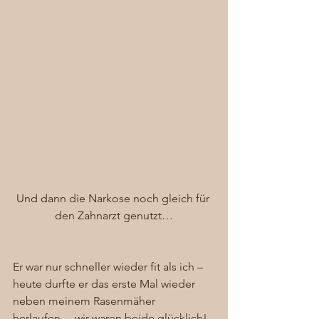
Und dann die Narkose noch gleich für 
den Zahnarzt genutzt…
Er war nur schneller wieder fit als ich – 
heute durfte er das erste Mal wieder 
neben meinem Rasenmäher 
herlaufen… wir waren beide glücklich! 