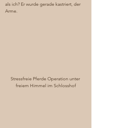
als ich? Er wurde gerade kastriert, der 
Arme. 
Stressfreie Pferde Operation unter 
freiem Himmel im Schlosshof