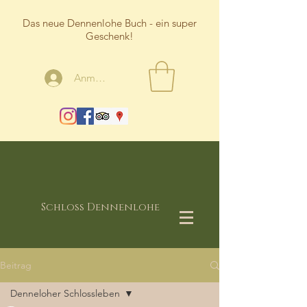
Das neue Dennenlohe Buch - ein super
Geschenk!
Anmelden
Schloss Dennenlohe
Beitrag
Denneloher Schlossleben