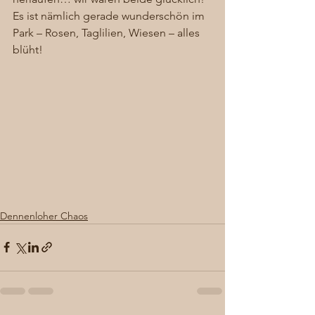
Es ist nämlich gerade wunderschön im 
Park – Rosen, Taglilien, Wiesen – alles 
blüht! 
Dennenloher Chaos