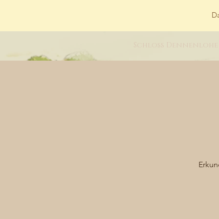
Da
Schloss Dennenlohe
Erkun