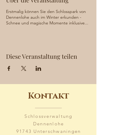
Erstmalig können Sie den Schlosspark von
Dennenlohe auch im Winter erkunden -
Schnee und magische Momente inklusive...
Diese Veranstaltung teilen
Kontakt
Schlossverwaltung
Dennenlohe
91743 Unterschwaningen