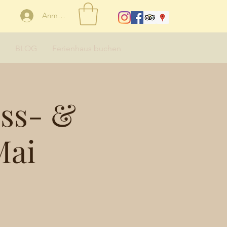
Anmelden
BLOG
Ferienhaus buchen
oss- &
Mai