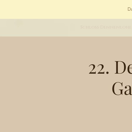
Da
Schloss Dennenlohe
22. D
Ga