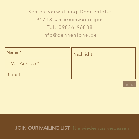
Schlossverwaltung Dennenlohe
91743 Unterschwaningen
Tel. 09836-96888
info@dennenlohe.de
Send
JOIN OUR MAILING LIST
Nie wieder was verpassen